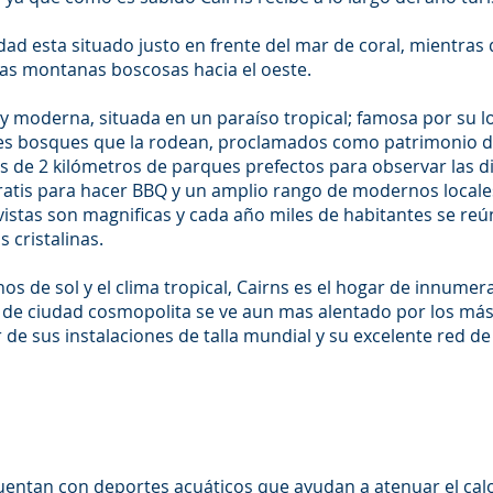
udad esta situado justo en frente del mar de coral, mientras
las montanas boscosas hacia el oeste.
 moderna, situada en un paraíso tropical; famosa por su lo
ntes bosques que la rodean, proclamados como patrimonio 
s de 2 kilómetros de parques prefectos para observar las di
ratis para hacer BBQ y un amplio rango de modernos locale
vistas son magnificas y cada año miles de habitantes se reún
 cristalinas.
os de sol y el clima tropical, Cairns es el hogar de innumer
 de ciudad cosmopolita se ve aun mas alentado por los más 
r de sus instalaciones de talla mundial y su excelente red d
entan con deportes acuáticos que ayudan a atenuar el calor