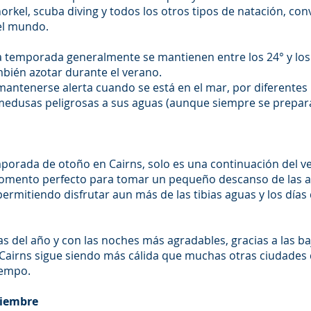
rkel, scuba diving y todos los otros tipos de natación, conv
el mundo.
 temporada generalmente se mantienen entre los 24° y los 
mbién azotar durante el verano.
antenerse alerta cuando se está en el mar, por diferentes 
 medusas peligrosas a sus aguas (aunque siempre se prepar
emporada de otoño en Cairns, solo es una continuación del
momento perfecto para tomar un pequeño descanso de las a
s, permitiendo disfrutar aun más de las tibias aguas y los días
s del año y con las noches más agradables, gracias a las b
ño, Cairns sigue siendo más cálida que muchas otras ciudad
iempo.
viembre