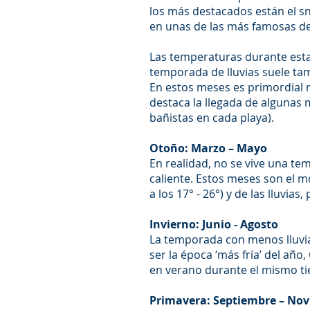
los más destacados están el sno
en unas de las más famosas d
Las temperaturas durante esta
temporada de lluvias suele ta
En estos meses es primordial m
destaca la llegada de algunas
bañistas en cada playa).
Otoño: Marzo – Mayo
En realidad, no se vive una t
caliente. Estos meses son el 
a los 17° - 26°) y de las lluvia
Invierno: Junio - Agosto
La temporada con menos lluvia
ser la época ‘más fría’ del a
en verano durante el mismo t
Primavera: Septiembre – No